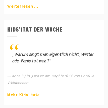
Weiterlesen
KIDS’ITAT DER WOCHE
„Warum singt man eigentlich nicht ‚Winter
ade, Penis tut weh'?"
— Anna (5) in „Opa ist am Kopf barfuß” von Cordula
Weidenbach
Mehr Kids'itate