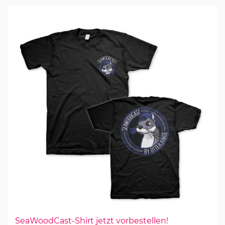
SeaWoodCast-Shirt jetzt vorbestellen!