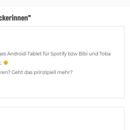
ckerinnen
”
es Android-Tablet für Spotify bzw Bibi und Toba
t.
eren? Geht das prinzipiell mehr?