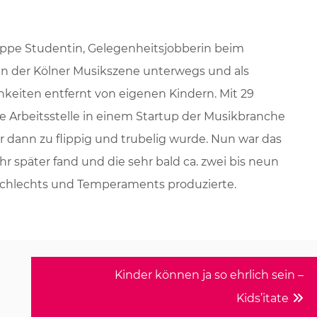
hippe Studentin, Gelegenheitsjobberin beim
 in der Kölner Musikszene unterwegs und als
eiten entfernt von eigenen Kindern. Mit 29
tige Arbeitsstelle in einem Startup der Musikbranche
 ihr dann zu flippig und trubelig wurde. Nun war das
Jahr später fand und die sehr bald ca. zwei bis neun
schlechts und Temperaments produzierte.
Kinder können ja so ehrlich sein –
Kids’itate