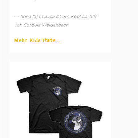
— Anna (5) in „Opa ist am Kopf barfuß”
von Cordula Weidenbach
Mehr Kids'itate