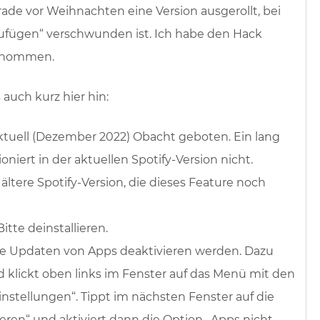
erade vor Weihnachten eine Version ausgerollt, bei
nzufügen“ verschwunden ist. Ich habe den Hack
ernommen.
 auch kurz hier hin:
t aktuell (Dezember 2022) Obacht geboten. Ein lang
niert in der aktuellen Spotify-Version nicht.
ltere Spotify-Version, die dieses Feature noch
Bitte deinstallieren.
e Updaten von Apps deaktivieren werden. Dazu
d klickt oben links im Fenster auf das Menü mit den
instellungen“. Tippt im nächsten Fenster auf die
eren“ und aktiviert dann die Option „Apps nicht