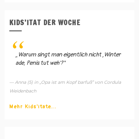
KIDS’ITAT DER WOCHE
„Warum singt man eigentlich nicht ‚Winter
ade, Penis tut weh'?"
— Anna (5) in „Opa ist am Kopf barfuß” von Cordula
Weidenbach
Mehr Kids'itate