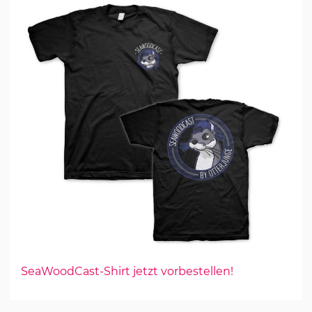
SeaWoodCast-Shirt jetzt vorbestellen!