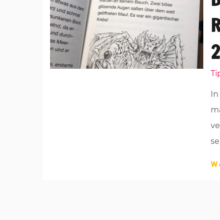
R
2
Ti
In
ma
ve
se
W