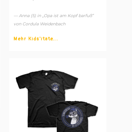
— Anna (5) in „Opa ist am Kopf barfuß”
von Cordula Weidenbach
Mehr Kids'itate