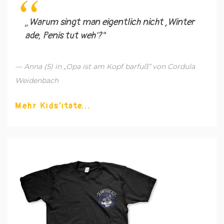
„Warum singt man eigentlich nicht ‚Winter
ade, Penis tut weh'?"
— Anna (5) in „Opa ist am Kopf barfuß” von Cordula
Weidenbach
Mehr Kids'itate