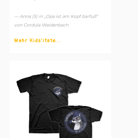
— Anna (5) in „Opa ist am Kopf barfuß”
von Cordula Weidenbach
Mehr Kids'itate