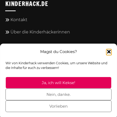
KINDERHACK.DE
Kontakt
Über die Kinderhäckerinnen
COPYRIGHTS
Magst du Cookies?
Icons made by
Wir von Kinderhack verwenden Cookies, um unsere Website und
die Inhalte für euch zu verbessern!
Freepik
from
www.flaticon.com
Ja, ich will Kekse!
Nein, danke.
Proudly powered by WordPress
|
Theme: Blog Cycle
Vorlieben
by
Candid Themes
.