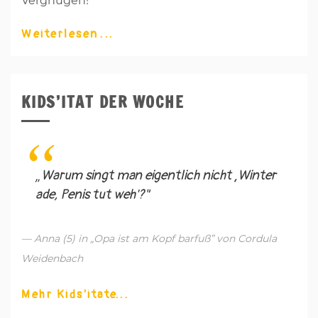
Vergnügen!
Weiterlesen
KIDS’ITAT DER WOCHE
„Warum singt man eigentlich nicht ‚Winter
ade, Penis tut weh'?"
— Anna (5) in „Opa ist am Kopf barfuß” von Cordula
Weidenbach
Mehr Kids'itate